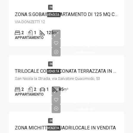
IN
ZONA S.GOBAIN APPARTAMENTO DI 125 MQ CON POSTO AUTO
VENDITA
VIA DONIZETTI 12
2
1
125
m²
€179,000.00
APPARTAMENTO
€50.00/Spese
Condominiali
IN
TRILOCALE CON BALCONATA TERRAZZATA IN VENDITA – VIA QUASIMODO
VENDITA
San Nicola la Strada, via Salvatore Quasimodo, 53
2
2
1
85
m²
€195,000.00
APPARTAMENTO
€50.00/Spese
Condominiali
IN
ZONA MICHITTO – QUADRILOCALE IN VENDITA
VENDITA