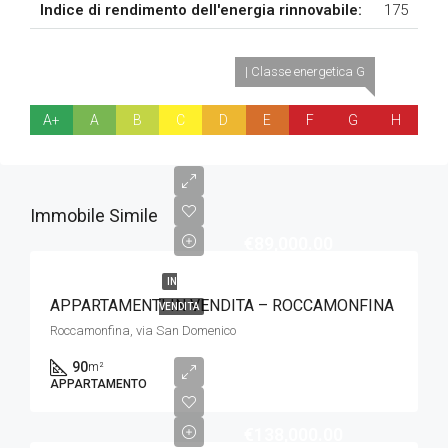
Indice di rendimento dell'energia rinnovabile:
175
| Classe energetica G
A+
A
B
C
D
E
F
G
H
Immobile Simile
€89,000.00
IN
APPARTAMENTI IN VENDITA – ROCCAMONFINA
VENDITA
Roccamonfina, via San Domenico
90
m²
APPARTAMENTO
€138,000.00