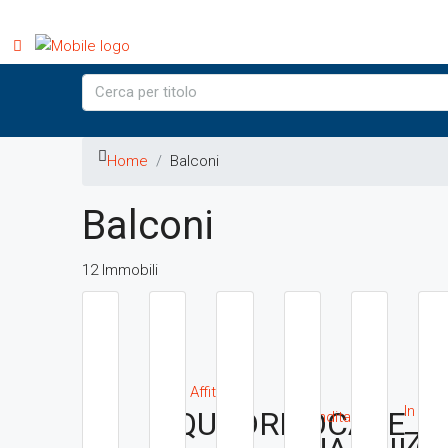
Home
Balconi
Balconi
12 Immobili
In Affitto
In Ven
QUADRILOCALE
In Vendita
ZO