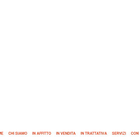
ME
CHI SIAMO
IN AFFITTO
IN VENDITA
IN TRATTATIVA
SERVIZI
CON