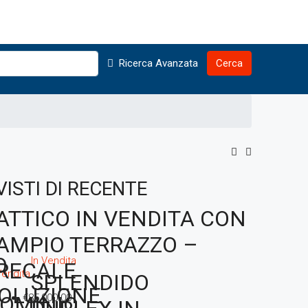
Ricerca Avanzata
Cerca
VISTI DI RECENTE
ATTICO IN VENDITA CON
AMPIO TERRAZZO –
O
In Vendita
RECALE
Vendita
SPLENDIDO
OLUZIONE
OMINIO
€85,000.00