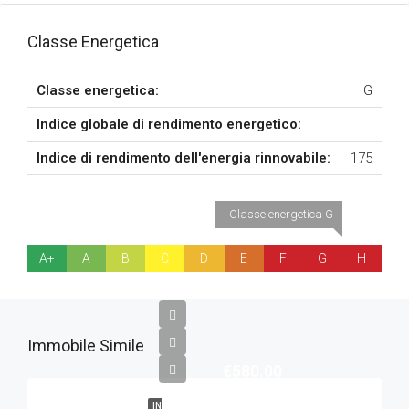
Classe Energetica
Classe energetica:
G
Indice globale di rendimento energetico:
Indice di rendimento dell'energia rinnovabile:
175
| Classe energetica G
A+
A
B
C
D
E
F
G
H
Immobile Simile
€580.00
IN