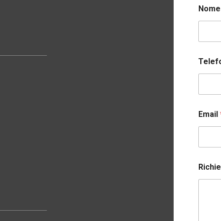
Nom
Tele
Email
Richi