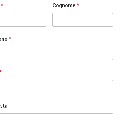
e
*
Cognome
*
fono
*
*
esta