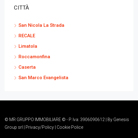
CITTÀ
San Nicola La Strada
RECALE
Limatola
Roccamonfina
Caserta
San Marco Evangelista
© MR GRUPPO IMMOBILIARE © - P. Iva: 3906090612 | By
Genesis
Group srl
|
Privacy/Policy
|
Cookie Police