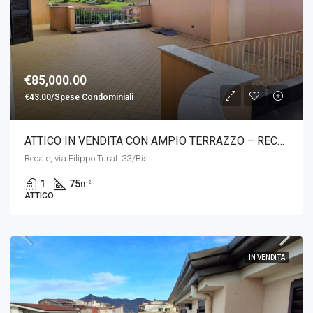
€85,000.00
€43.00/Spese Condominiali
ATTICO IN VENDITA CON AMPIO TERRAZZO – RECALE
Recale, via Filippo Turati 33/Bis
1
75
m²
ATTICO
IN VENDITA