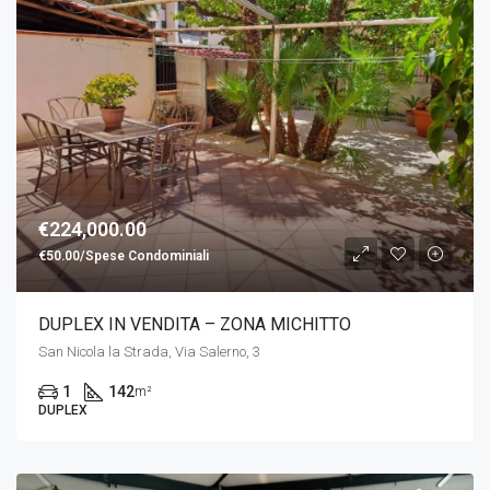
€224,000.00
€50.00/Spese Condominiali
DUPLEX IN VENDITA – ZONA MICHITTO
San Nicola la Strada, Via Salerno, 3
1
142
m²
DUPLEX