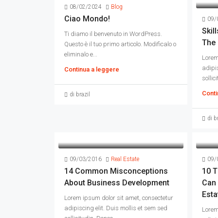
08/02/2024
Blog
Ciao Mondo!
09/
Skil
Ti diamo il benvenuto in WordPress.
The 
Questo è il tuo primo articolo. Modificalo o
eliminalo e...
Lorem
adipis
Continua a leggere
sollic
Conti
di brazil
di b
09/03/2016
Real Estate
09/
14 Common Misconceptions
10 T
About Business Development
Can 
Esta
Lorem ipsum dolor sit amet, consectetur
adipiscing elit. Duis mollis et sem sed
Lorem