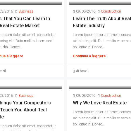
03/2016
Business
09/03/2016
Construction
ls That You Can Learn In
Learn The Truth About Real
Real Estate Market
Estate Industry
 ipsum dolor sit amet, consectetur
Lorem ipsum dolor sit amet, consec
cing elit. Duis mollis et sem sed
adipiscing elit. Duis mollis et sem 
itudin. Donec...
sollicitudin. Donec...
nua a leggere
Continua a leggere
razil
di brazil
03/2016
Business
09/03/2016
Construction
hings Your Competitors
Why We Love Real Estate
Teach You About Real
Lorem ipsum dolor sit amet, consec
te
adipiscing elit. Duis mollis et sem 
sollicitudin. Donec...
 ipsum dolor sit amet, consectetur