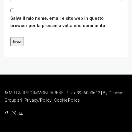
Salva il mio nome, email e sito web in questo
browser per la prossima volta che commento.
© MR GRUPPO IMMOBILIARE © - P. Iva: 3906090612 | By
Genesis
Group srl
|
Privacy/Policy
|
Cookie Police