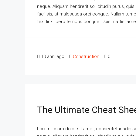
neque. Aliquam hendrerit sollicitudin purus, qu
facilisis, at malesuada orci congue. Nullam tempus
text link libero tempus congue. Duis mattis laor
10 anni ago
Construction
0
The Ultimate Cheat Shee
Lorem ipsum dolor sit amet, consectetur adipisci