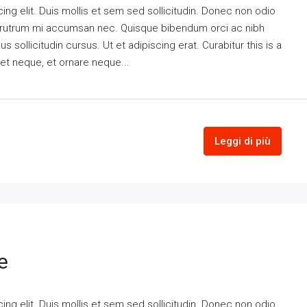
ng elit. Duis mollis et sem sed sollicitudin. Donec non odio
is rutrum mi accumsan nec. Quisque bibendum orci ac nibh
 sollicitudin cursus. Ut et adipiscing erat. Curabitur this is a
eet neque, et ornare neque...
Leggi di più
e
ng elit. Duis mollis et sem sed sollicitudin. Donec non odio