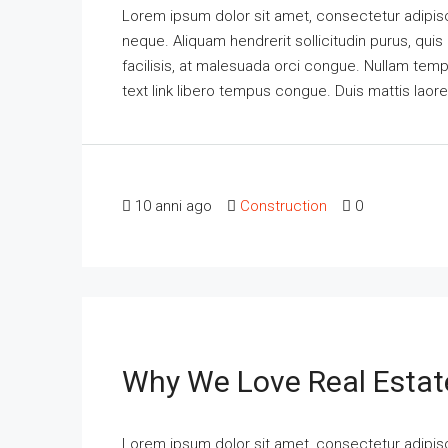
Lorem ipsum dolor sit amet, consectetur adipisci
neque. Aliquam hendrerit sollicitudin purus, qu
facilisis, at malesuada orci congue. Nullam tempus
text link libero tempus congue. Duis mattis laor
10 anni ago
Construction
0
Why We Love Real Estat
Lorem ipsum dolor sit amet, consectetur adipisci