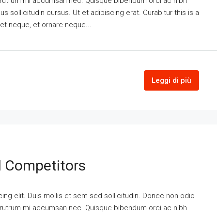
is rutrum mi accumsan nec. Quisque bibendum orci ac nibh
 sollicitudin cursus. Ut et adipiscing erat. Curabitur this is a
eet neque, et ornare neque...
Leggi di più
d Competitors
ng elit. Duis mollis et sem sed sollicitudin. Donec non odio
is rutrum mi accumsan nec. Quisque bibendum orci ac nibh