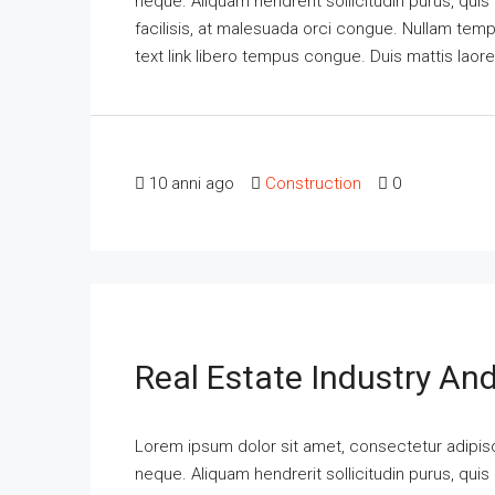
neque. Aliquam hendrerit sollicitudin purus, qu
facilisis, at malesuada orci congue. Nullam tempus
text link libero tempus congue. Duis mattis laor
10 anni ago
Construction
0
Real Estate Industry An
Lorem ipsum dolor sit amet, consectetur adipisci
neque. Aliquam hendrerit sollicitudin purus, qu