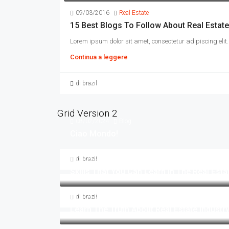
09/03/2016
Real Estate
15 Best Blogs To Follow About Real Estate
Lorem ipsum dolor sit amet, consectetur adipiscing elit. 
Continua a leggere
di brazil
Grid Version 2
08/02/2024
Blog
Ciao Mondo!
di brazil
09/03/2016
Business
Skills That You Can Learn In The Real Esta
di brazil
09/03/2016
Construction
Learn The Truth About Real Estate Industr