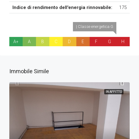
Indice di rendimento dell'energia rinnovabile:
175
| Classe energetica G
A+
A
B
C
D
E
F
G
H
Immobile Simile
IN AFFITTO