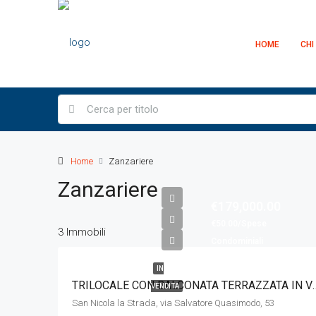
HOME
CHI
Home
Zanzariere
Zanzariere
€179,000.00
€50.00/Spese
3 Immobili
Condominiali
IN
TRILOCALE CON BALCONATA TERRAZ
VENDITA
San Nicola la Strada, via Salvatore Quasimodo, 53