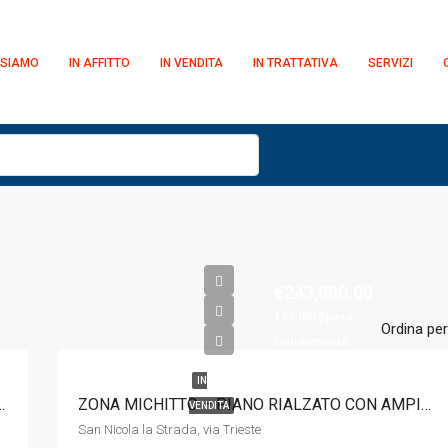
 SIAMO
IN AFFITTO
IN VENDITA
IN TRATTATIVA
SERVIZI
€243,000.00
€49.00/Spese
Ordina per
Condominiali
IN
ZATA IN VENDITA – VIA QUASIMODO
ZONA MICHITTO – PIANO RIALZATO CON AMPIO TERRAZZO
VENDITA
San Nicola la Strada, via Trieste