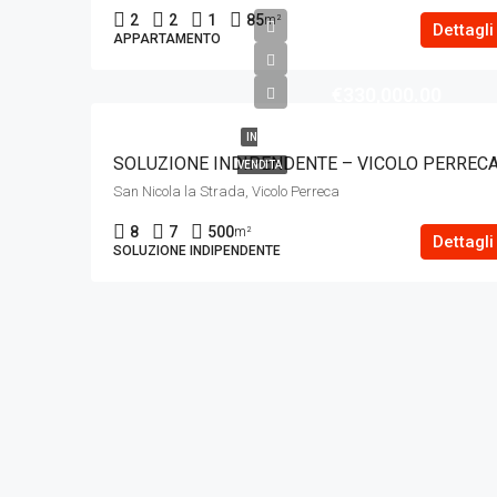
2
2
1
85
m²
Dettagli
APPARTAMENTO
€330,000.00
IN
SOLUZIONE INDIPENDENTE – VICOLO PERREC
VENDITA
San Nicola la Strada, Vicolo Perreca
8
7
500
m²
Dettagli
SOLUZIONE INDIPENDENTE