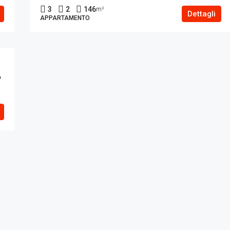
3
2
146
m²
Dettagli
APPARTAMENTO
A